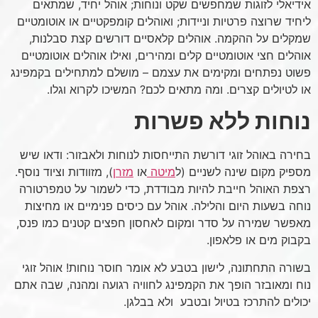
אידיאלי לזוגות שמחפשים שקט ונוחות; אוהל יחיד, שמתאים
ליחיד שרוצה פרטיות וניידות; ואוהלים קומפקטיים או אוטומטיים
שמקלים על ההקמה. אוהלים קלאסיים דורשים קצת סבלנות,
אוהלים חצי אוטומטיים קלים ומהירים, ואילו אוהלים אוטומטיים
פשוט נפתחים ומקימים את עצמם – מושלם למתחילים בקמפינג
או לטיולים קצרים. ומה מתאים לכם? המשיכו לקרוא וגלו.
נוחות ללא פשרות
בחירה באוהל זוגי דורשת התייחסות לנוחות ולאבזור: ודאו שיש
מספיק מקום שינה לשניים (ל
מיטה
או
מזרן
), מזוודות וציוד נוסף.
רצפת האוהל חייבת להיות מבודדת, כדי לשמור על טמפרטורה
נוחה בשעות היום והלילה. אוהל עם כיסים פנימיים או מחיצות
מאפשר שמירה על סדר ומקום לאחסון חפצים קטנים כמו פנס,
בקבוק מים או פלאפון.
בשורה התחתונה, לישון בטבע לא אומר חוסר נוחות! אוהל זוגי
נוח ומאובזר הופך את הקמפינג לחוויה רגועה ומהנה, שבה אתם
יכולים להתרכז בטיול ובטבע ולא בבלגן.