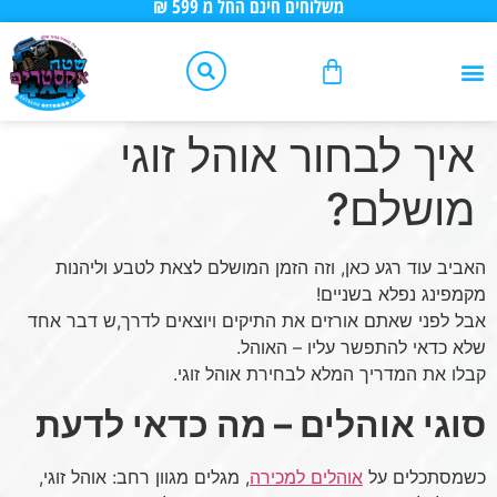
משלוחים חינם החל מ 599 ₪
לתוכן
אביזרי רכב
שיפורים לפי סוג רכב
אביזרי 4X4
שיפורים לרכבי 4X4
יצירת קשר
טיפוח הרכב
כלי עבודה
עמוד ראשי – שטח אקסטרים
איך לבחור אוהל זוגי
מושלם?
האביב עוד רגע כאן, וזה הזמן המושלם לצאת לטבע וליהנות
מקמפינג נפלא בשניים!
אבל לפני שאתם אורזים את התיקים ויוצאים לדרך,ש דבר אחד
שלא כדאי להתפשר עליו – האוהל.
קבלו את המדריך המלא לבחירת אוהל זוגי.
סוגי אוהלים – מה כדאי לדעת
כשמסתכלים על
אוהלים למכירה
, מגלים מגוון רחב: אוהל זוגי,