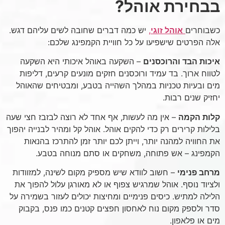
בבחירת אוהל?
כשבוחרים
אוהל זוגי
,
יש כמה דברים שחובה לשים עליהם דגש.
אלה הפרטים שישפיעו על כל חוויית הקמפינג שלכם:
איכות הבד והרוכסנים
– השקעה באוהל איכותי היא השקעה
לטווח ארוך. בד עמיד ורוכסנים חזקים מונעים קרעים, דליפות
מים ובעיות טכניות במהלך השהייה בטבע, ומבטיחים שהאוהל
יחזיק שנים רבות.
קלות הקמה
– אין מה לעשות, אף אחד לא רוצה לבזבז חצי שעה
בלילות קרירים רק כדי להקים אוהל. אוהל קל ומהיר לבנייה יהפוך
את החוויה למהנה יותר, וייתן לכם יותר זמן להתרכז בהנאות
הקמפינג – אש פתוחה, משחקים או סתם מנוחה בטבע.
מרחב פנימי
– חשוב לוודא שיש מספיק מקום לשינה, למזוודות
ולציוד נוסף. אוהל שמרגיש צפוף או לא מאורגן עלול להפוך את
הלילה למתיש. כיסים פנימיים ומחיצות יכולים לעזור בשמירה על
סדר ולספק מקום נוח לאחסון חפצים קטנים כמו פנס, בקבוק
מים או פלאפון.