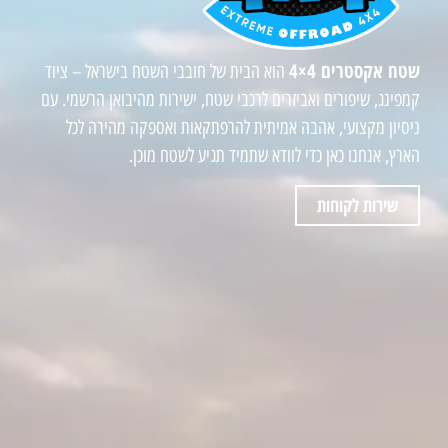
שטח אקסטרים 4×4
הוא הבית של חובבי השטח בישראל – ציוד
קמפינג, שיפורים ואביזרים לרכבי שטח, ישירות מהיבואן הרשמי. עם
ניסיון מקצועי, אהבה אמיתית להרפתקאות ואספקה מהירה לכל
הארץ, אנחנו כאן כדי לוודא שתמיד תגיע לשטח מוכן.
שירות לקוחות