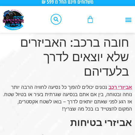
משלוחים חינם החל מ 599 ₪
לתוכן
אביזרי רכב
שיפורים לפי סוג רכב
אביזרי 4X4
שיפורים לרכבי 4X4
יצירת קשר
טיפוח הרכב
כלי עבודה
עמוד ראשי – שטח אקסטרים
חובה ברכב: האביזרים
שלא יוצאים לדרך
בלעדיהם
אביזרי רכב
נכונים יכולים להפוך כל נסיעה לחוויה הרבה יותר
נוחה ובטוחה, בין אם אתם בנסיעה שגרתית בעיר או בטיול שטח.
אז רגע לפני שאתם יותאים לדרך – בואו לשטח אקסטרים,
המקום להצטייד בו בכל מה שצריך!
אביזרי בטיחות