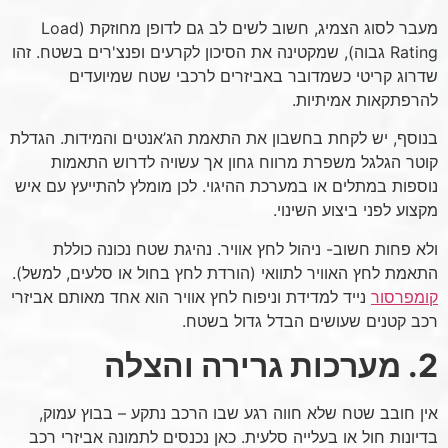
מעבר לסוג הצמיג, חשוב לשים לב גם לדופן מחוזקת (Load
Rating גבוה), שמקטינה את הסיכון לקרעים ופנצ'רים בשטח. זהו
שדרוג קריטי כשמדובר באביזרים לרכבי שטח שמיועדים
להרפתקאות אמיתיות.
בנוסף, יש לקחת בחשבון את התאמת הג’אנטים והמידות. הגדלת
קוטר הגלגל משפרת מרווח גחון אך עשויה לדרוש התאמות
נוספות במתלים או במערכת ההיגוי. לכן מומלץ להתייעץ עם איש
מקצוע לפני ביצוע השינוי.
ולא פחות חשוב- ניהול לחץ אוויר. נהיגת שטח נכונה כוללת
התאמת לחץ האוויר לתוואי (הורדת לחץ בחול או סלעים, למשל).
קומפרסור
נייד למדידת וניפוח לחץ אוויר הוא אחד מאותם אביזרי
רכב קטנים שעושים הבדל גדול בשטח.
2. מערכות גרירה והצלה
אין חובב שטח שלא חווה רגע שבו הרכב נתקע – בבוץ עמוק,
בדיונות חול או בעלייה סלעית. כאן נכנסים לתמונה אביזרי רכב