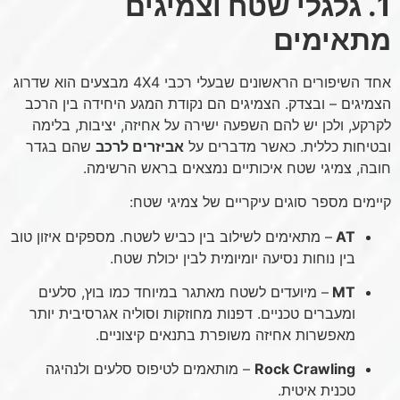
1. גלגלי שטח וצמיגים
מתאימים
אחד השיפורים הראשונים שבעלי רכבי 4X4 מבצעים הוא שדרוג
הצמיגים – ובצדק. הצמיגים הם נקודת המגע היחידה בין הרכב
לקרקע, ולכן יש להם השפעה ישירה על אחיזה, יציבות, בלימה
ובטיחות כללית. כאשר מדברים על
אביזרים לרכב
שהם בגדר
חובה, צמיגי שטח איכותיים נמצאים בראש הרשימה.
קיימים מספר סוגים עיקריים של צמיגי שטח:
AT
– מתאימים לשילוב בין כביש לשטח. מספקים איזון טוב
בין נוחות נסיעה יומיומית לבין יכולת שטח.
MT
– מיועדים לשטח מאתגר במיוחד כמו בוץ, סלעים
ומעברים טכניים. דפנות מחוזקות וסוליה אגרסיבית יותר
מאפשרות אחיזה משופרת בתנאים קיצוניים.
Rock Crawling
– מותאמים לטיפוס סלעים ולנהיגה
טכנית איטית.