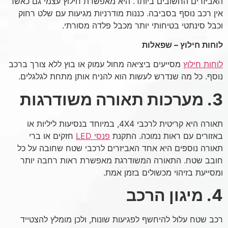
האביזרים החשובים ביותר. היא מאפשרת חילוץ עצמי גם כאשר
אין רכב נוסף בסביבה. כננות מודרניות מגיעות עם שלט רחוק
וכבל סינתטי בטיחותי יותר מכבל פלדה מסורתי.
לוחות חילוץ – שפאלות
לוחות חילוץ
מסייעים ביציאה מחול עמוק או בוץ ללא צורך ברכב
נוסף. כל מה שנדרש לעשות הוא להניח אותן מתחת לגלגלים.
3. מערכות תאורה משודרגות
תאורה היא קריטית לרכבי 4X4, במיוחד בנסיעות ליליות או
באזורים עם ראות נמוכה. התקנת
פנסי LED
חזקים או ברי
תאורה נוספים היא אחד האביזרים לרכבי שטח שחובה על כל
חובב שטח. התאורה המשודרגת מאפשרת ראות רחבה יותר
ומסייעת בזיהוי מכשולים בזמן אמת.
4. מיגון הרכב
רכב שטח עלול להיחשף לפגיעות שונות, ולכן מומלץ להצטייד