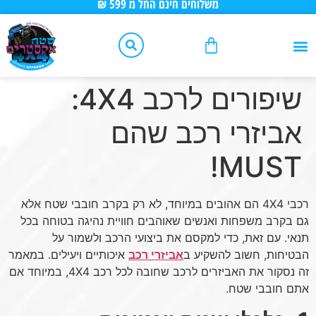
משלוחים חינם החל מ 599 ₪
לתוכן
אביזרי רכב
שיפורים לפי סוג רכב
אביזרי 4X4
שיפורים לרכבי 4X4
יצירת קשר
טיפוח הרכב
כלי עבודה
עמוד ראשי – שטח אקסטרים
שיפורים לרכב 4X4:
אביזרי רכב שהם
MUST!
רכבי 4X4 הם אהובים במיוחד, לא רק בקרב חובבי שטח אלא
גם בקרב משפחות ואנשים שאוהבים חוויית נהיגה בטוחה בכל
תנאי. עם זאת, כדי למקסם את ביצועי הרכב ולשמור על
הבטיחות, חשוב להשקיע ב
אביזרי רכב
איכותיים ויעילים. במאמר
זה נסקור את האביזרים לרכב שחובה לכל רכב 4X4, במיוחד אם
אתם חובבי שטח.